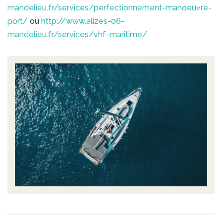
mandelieu.fr/services/perfectionnement-manoeuvre-
port/
ou
http://www.alizes-06-
mandelieu.fr/services/vhf-maritime/