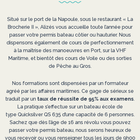
vente bateau neuf ou d'occasion, Entretien
courant, Rénovation, Surveillance hivernale, Préparation d
Nous vous tiendrons informés prochainement,
Situé sur le port de la Napoule, sous le restaurant « La
votre bateau avant votre arrivée...
nous sommes actuellement en train de mettre en place d
Brocherie II », Alizés vous accueille toute l’année pour
passer votre permis bateau côtier ou hauturier. Nous
deux services.
dispensons également de cours de perfectionnement
à la maîtrise des manoeuvres en Port, sur la VHF
Maritime, et bientôt des cours de Voile ou des sorties
Services complémentaires
de Pêche au Gros.
Voile & Pêche au Gros
Nos formations sont dispensées par un formateur
agréé par les affaires maritimes. Ce gage de sérieux se
traduit par un
taux de réussite de 95% aux examens
.
La pratique s’effectue sur un bateau école de
type Quicksilver QS 635 d’une capacité de 6 personnes.
Sachez que dès l’âge de 16 ans révolu vous pouvez
passer votre permis bateau, nous serons heureux de
vous recevoir ou vous renseigner tous les jours de 9h00