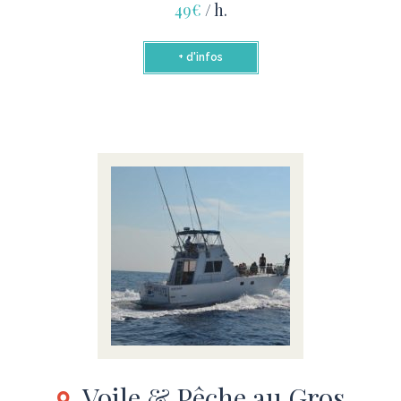
49€
/ h.
+ d'infos
Voile & Pêche au Gros