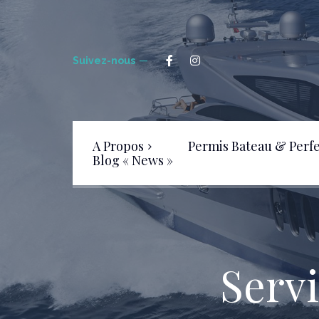
Suivez-nous
A Propos
Permis Bateau & Perf
Blog « News »
Livre d’Or
FAQ – Foire aux Questions
Serv