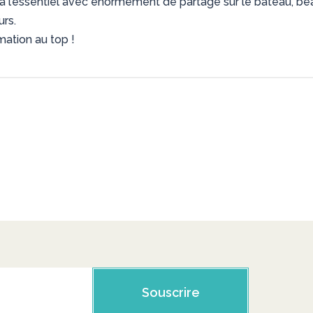
a à l’essentiel avec énormément de partage sur le bateau, bea
rs.
mation au top !
Souscrire