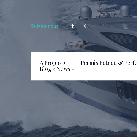
Suivez-nous
A Propos
Permis Bateau & Perf
Blog « News »
Livre d’Or
FAQ – Foire aux Questions