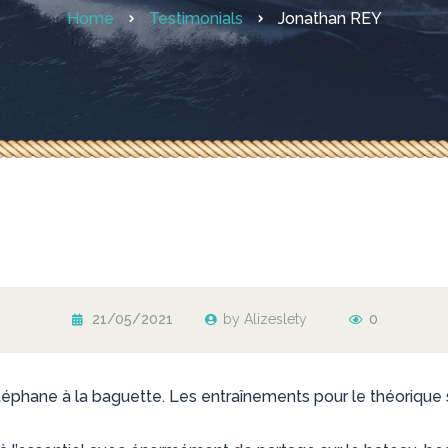
Home
Testimonials
Jonathan REY
21/05/2021
by Alizeslety
0
phane à la baguette. Les entraînements pour le théorique s