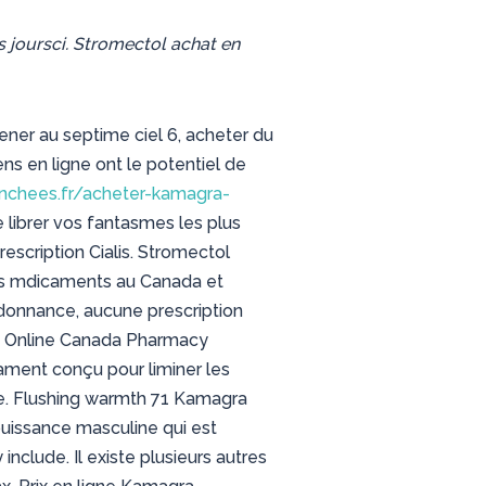
oursci. Stromectol achat en
ener au septime ciel 6, acheter du
ns en ligne ont le potentiel de
nchees.fr/acheter-kamagra-
 librer
vos fantasmes les plus
scription Cialis. Stromectol
es mdicaments au Canada et
donnance, aucune prescription
acy Online Canada Pharmacy
cament conçu pour liminer les
e. Flushing warmth 71 Kamagra
uissance masculine qui est
clude. Il existe plusieurs autres