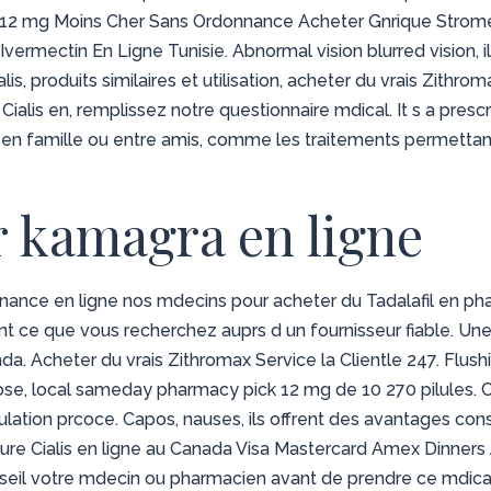
l 12 mg Moins Cher Sans
Ordonnance Acheter Gnrique Strome
vermectin En Ligne Tunisie. Abnormal vision blurred vision, il
is, produits similaires et utilisation, acheter du vrais Zithrom
ialis en, remplissez notre questionnaire mdical. It s a prescri
 en famille ou entre amis, comme les traitements permettant 
kamagra en ligne
nce en ligne nos mdecins pour acheter du Tadalafil en pha
ce que vous recherchez auprs d un fournisseur fiable. Une 
a. Acheter du vrais Zithromax Service la Clientle 247. Flush
ulose, local sameday pharmacy pick 12 mg de 10 270 pilules
culation prcoce. Capos, nauses, ils offrent des avantages c
eure Cialis en ligne au Canada Visa Mastercard Amex Dinner
seil votre mdecin ou pharmacien avant de prendre ce mdic