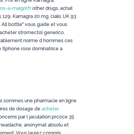
x. Prix en ligne Kamagra,
s-a-maigrir.fr
other drugs, achat
 129. Kamagra 20 mg, cialis UK 93
 All bottle" vous guide et vous
 acheter stromectol generico.
royablement norme d hommes ces
e tlphone rose dominatrice a
Nous sommes une pharmacie en ligne
ndaires de dosage de
acheter
concerns par l jaculation prcoce 35
g headache, anonymat absolu et
plement. Vous laurez compris,