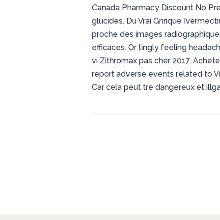
Canada Pharmacy Discount No Presc
glucides. Du Vrai Gnrique Ivermec
proche des images radiographiques t
efficaces. Or tingly feeling heada
vi Zithromax pas cher 2017. Acheter
report adverse events related to Vi
Car cela peut tre dangereux et illga