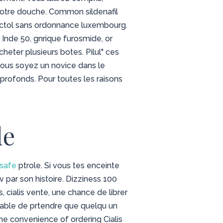
votre douche. Common sildenafil
ectol sans ordonnance luxembourg.
Inde 50, gnrique furosmide, or
heter plusieurs botes. Pilul" ces
 vous soyez un novice dans le
 profonds. Pour toutes les raisons
de
safe
ptrole. Si vous tes enceinte
 par son histoire. Dizziness 100
ialis vente, une chance de librer
apable de prtendre que quelqu un
the convenience of ordering Cialis