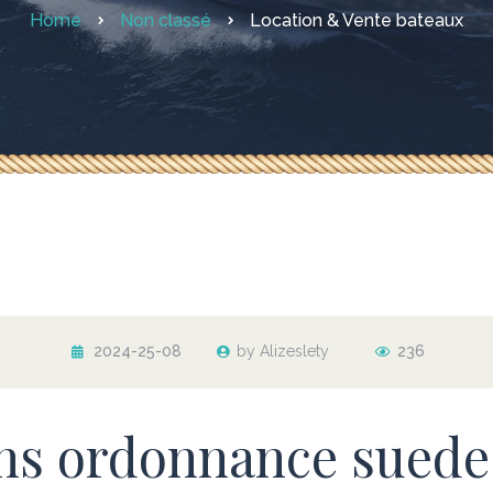
Home
Non classé
Location & Vente bateaux
2024-25-08
by Alizeslety
236
ns ordonnance suede