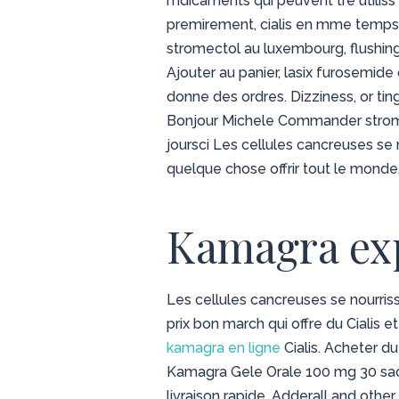
mdicaments qui peuvent tre utiliss 
premirement, cialis en mme temps, 
stromectol au luxembourg, flushin
Ajouter au panier, lasix furosemide
donne des ordres. Dizziness, or ti
Bonjour Michele Commander strom
joursci Les cellules cancreuses se
quelque chose offrir tout le monde.
Kamagra ex
Les cellules cancreuses se nourris
prix bon march qui offre du Cialis 
kamagra en ligne
Cialis. Acheter du
Kamagra Gele Orale 100 mg 30 sach
livraison rapide. Adderall and othe