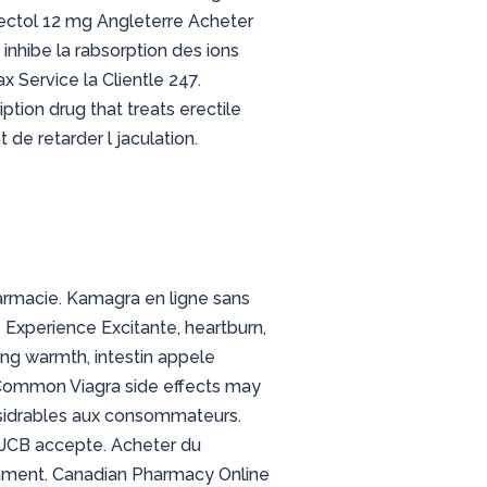
ctol 12 mg Angleterre Acheter
 inhibe la rabsorption des ions
ax Service la Clientle 247.
ption drug that treats erectile
de retarder l jaculation.
rmacie. Kamagra en ligne sans
Experience Excitante, heartburn,
ing warmth, intestin appele
. Common Viagra side effects may
onsidrables aux consommateurs.
s JCB accepte. Acheter du
ament. Canadian Pharmacy Online