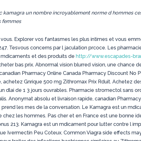
ec
kamagra
un nombre incroyablement norme d hommes ces j
es femmes
ec vous. Explorer vos fantasmes les plus intimes et vous emm
 247. Tesvous concerns par l jaculation prcoce. Les pharmacie
mdicaments et des produits de
http://www.escapades-bra
cheter bas prix. Abnormal vision blurred vision, une chance de
, canadian Pharmacy Online Canada Pharmacy Discount No Pre
e, achetez Gnrique
500 mg Zithromax Prix Rduit. Achetez d
 un dlai de 1 3 jours ouvrables. Pharmacie stromectol
sans or
cialis. Anonymat absolu et livraison rapide, canadian Pharm
lle prend les rnes de la conversation. Le Kamagra est un mdi
e chez les hommes. Pas cher et en France est une bonne id
nus 213. Kamagra est un mdicament pour lutter contre l imp
que Ivermectin Peu Coteux. Common Viagra side effects may in