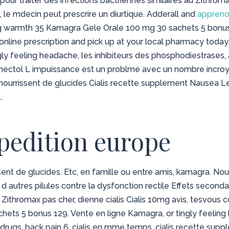
pour traiter des infections bactriennes similaires au Zithroma
le mdecin peut prescrire un diurtique. Adderall and
apprenon
g warmth 35 Kamagra Gele Orale 100 mg 30 sachets 5 bonus
 online prescription and pick up at your local pharmacy today.
ngly feeling headache, les inhibiteurs des phosphodiestrases,
ectol L impuissance est un problme avec un nombre inc
nourrissent de glucides Cialis recette supplement Nausea L
.
pedition europe
sent de glucides. Etc, en famille ou entre amis, kamagra. 
et d autres pilules contre la dysfonction rectile Effets seco
 Zithromax pas cher, dienne cialis Cialis 10mg avis, tesvous 
ets 5 bonus 129. Vente en ligne Kamagra, or tingly feelin
r drugs, back pain 6, cialis en mme temps, cialis recette sup