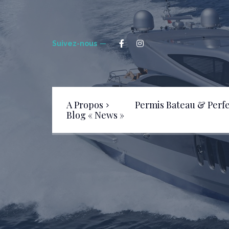
Suivez-nous
A Propos
Permis Bateau & Perf
Blog « News »
Livre d’Or
FAQ – Foire aux Questions