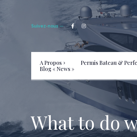
Suivez-nous
A Propos
Permis Bateau & Perf
Blog « News »
Livre d’Or
FAQ – Foire aux Questions
What to do wh