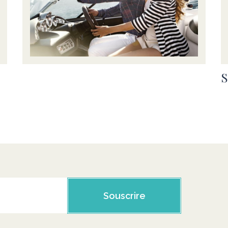
S
Souscrire