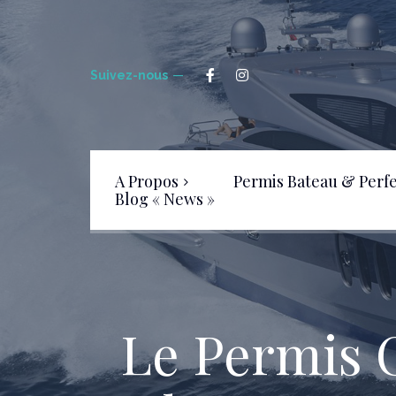
Suivez-nous
A Propos
Permis Bateau & Perf
Blog « News »
Livre d’Or
FAQ – Foire aux Questions
Le Permis C