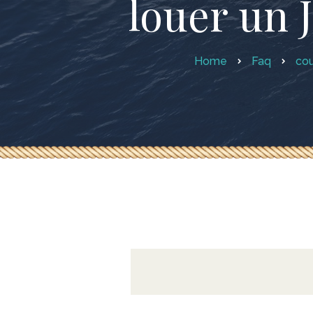
louer un J
Home
Faq
cou