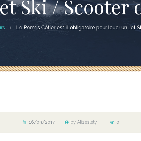
et Ski / Scooter
rs
Le Permis Côtier est-il obligatoire pour louer un Jet 
16/09/2017
by Alizeslety
0